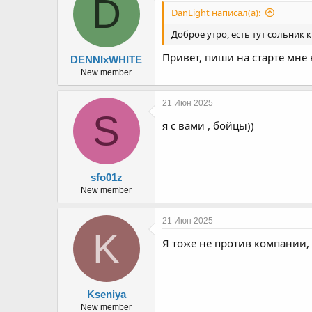
D
DanLight написал(а):
Доброе утро, есть тут сольник 
Привет, пиши на старте мне 
DENNIxWHITE
New member
21 Июн 2025
S
я с вами , бойцы))
sfo01z
New member
21 Июн 2025
K
Я тоже не против компании, 
Kseniya
New member