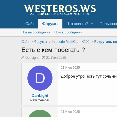
Сайт
Форумы
Что нового?
Пользова
Новые сообщения
Поиск сообщений
Сайт
Форумы
Interlude MultiCraft X100
Рекрутинг, к
Есть с кем побегать ?
А
Д
DanLight
21 Июн 2025
в
а
т
т
21 Июн 2025
о
D
а
Доброе утро, есть тут сольн
р
н
т
а
е
ч
м
а
ы
л
DanLight
а
New member
21 Июн 2025