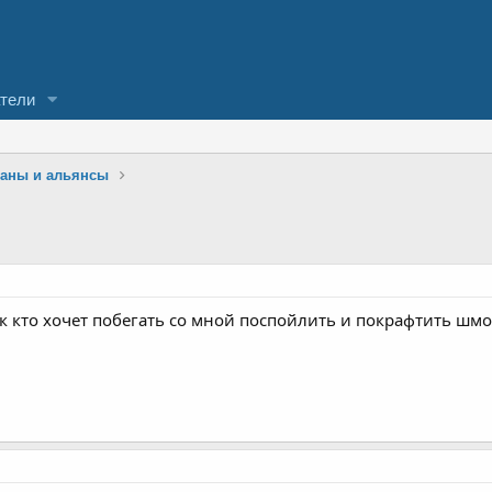
тели
ланы и альянсы
ик кто хочет побегать со мной поспойлить и покрафтить шмот