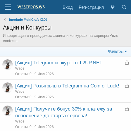
Вход
Регистрация
Interlude MultiCraft X100
Акции и Конкурсы
Информация о проводимых акциях и конкурсах на сервере/Prize
contests
Фильтры
З
[Акция] Telegram конкурс от L2UP.NET
а
Wade
Ответы
0
9 Июл 2026
к
р
З
[Акция] Розыгрыш в Telegram на Coin of Luck!
а
Wade
т
Ответы
0
9 Июл 2026
к
а
р
З
[Акция] Получите бонус 30% к платежу за
а
пополнение до старта сервера!
т
к
Wade
а
р
Ответы
0
9 Июл 2026