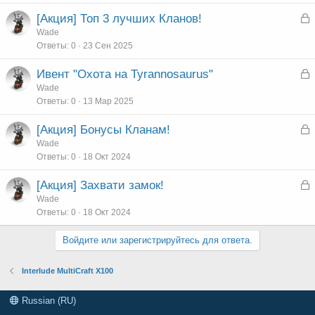
З
[Акция] Топ 3 лучших Кланов!
т
а
Wade
а
Ответы
0
23 Сен 2025
к
р
З
Ивент "Охота на Tyrannosaurus"
а
Wade
т
Ответы
0
13 Мар 2025
к
а
р
З
[Акция] Бонусы Кланам!
а
Wade
т
Ответы
0
18 Окт 2024
к
а
р
З
[Акция] Захвати замок!
а
Wade
т
Ответы
0
18 Окт 2024
к
а
р
Войдите или зарегистрируйтесь для ответа.
т
Interlude MultiCraft X100
а
Russian (RU)