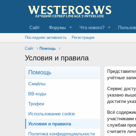
Сайт
Форумы
Что нового?
Пользов
Последняя активность
Регистрация
Сайт
Помощь
Условия и правила
Представител
Помощь
учётные запи
Смайлы
Сервис досту
BB-коды
указано выше
достигли ука
Трофеи
Всё содержим
Использование cookie
участниками 
Условия и правила
службам пров
считаете ли
Политика конфиденциальности