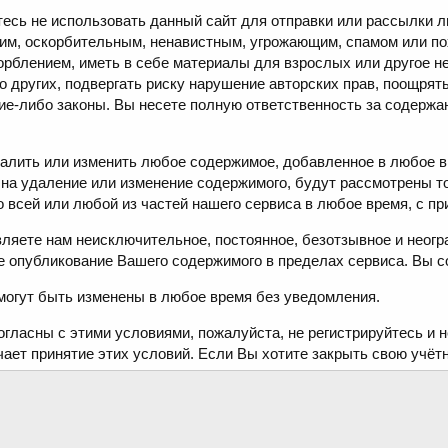
есь не использовать данный сайт для отправки или рассылки л
им, оскорбительным, ненавистным, угрожающим, спамом или по
орблением, иметь в себе материалы для взрослых или другое 
 других, подвергать риску нарушение авторских прав, поощрят
ие-либо законы. Вы несете полную ответственность за содержа
лить или изменить любое содержимое, добавленное в любое вр
 на удаление или изменение содержимого, будут рассмотрены 
о всей или любой из частей нашего сервиса в любое время, с пр
ляете нам неисключительное, постоянное, безотзывное и неогр
е опубликование Вашего содержимого в пределах сервиса. Вы с
могут быть изменены в любое время без уведомления.
огласны с этими условиями, пожалуйста, не регистрируйтесь и 
чает принятие этих условий. Если Вы хотите закрыть свою учёт